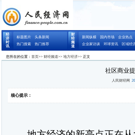
经
财
标题图片
头条新闻
新闻纵横
国内市场
企业热点
济
经
时
频
热门搜索
热门推荐
企业家访谈
环球资讯
区域经
讯
道
您所在的位置：
首页
>>
财经频道
>>
地方经济
>> 正文
社区商业
人民财经网
20
核心提示：
地方经济的新亮点正在从大