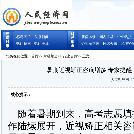
经
财
标题图片
头条新闻
新闻纵横
国内市场
企业热点
济
经
时
频
热门搜索
热门推荐
企业家访谈
环球资讯
区域经
讯
道
您所在的位置：
首页
>>
财经频道
>>
行业信息
>> 正文
暑期近视矫正咨询增多 专家提
人民财经网
20
核心提示：
随着暑期到来，高考志愿填
作陆续展开，近视矫正相关咨