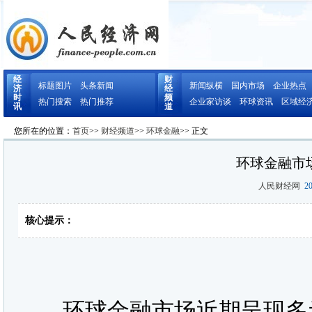
经
财
标题图片
头条新闻
新闻纵横
国内市场
企业热点
济
经
时
频
热门搜索
热门推荐
企业家访谈
环球资讯
区域经
讯
道
您所在的位置：
首页
>>
财经频道
>>
环球金融
>> 正文
环球金融市
人民财经网
20
核心提示：
环球金融市场近期呈现多元